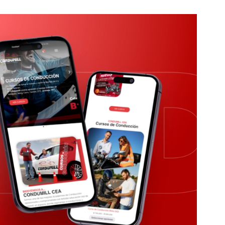
e y sentir
s..
r a manejar
Carro,