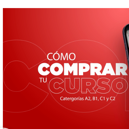
Es momento de tomar el Volant
la libertad de ir a donde quiera
En
Condumilll
podrás aprende
todo tipo de Vehículos, Moto, 
Camión, ETC.
Animate YA!
VER CURSOS