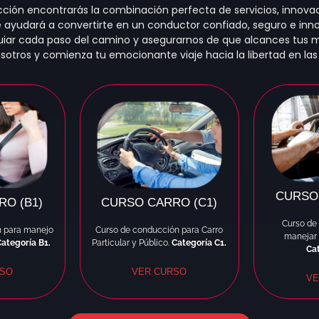
ón encontrarás la combinación perfecta de servicios, innovac
 ayudará a convertirte en un conductor confiado, seguro e inn
uiar cada paso del camino y asegurarnos de que alcances tus 
sotros y comienza tu emocionante viaje hacia la libertad en las
CURSO
O (B1)
CURSO CARRO (C1)
Curso de
n para manejo
Curso de conducción para Carro
manejar 
Categoría B1.
Particular y Público.
Categoría C1.
Cat
RSO
VER CURSO
VE